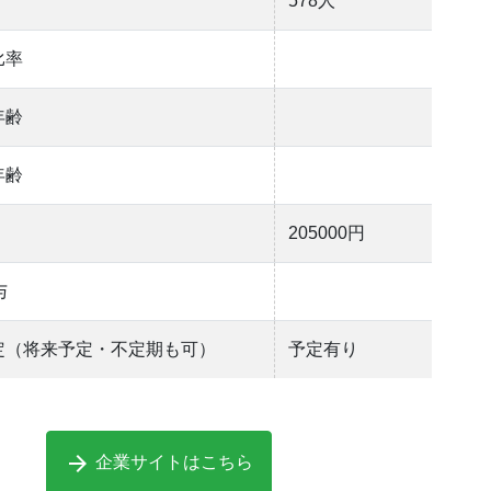
578人
比率
年齢
年齢
205000円
与
定（将来予定・不定期も可）
予定有り
arrow_forward
企業サイトはこちら