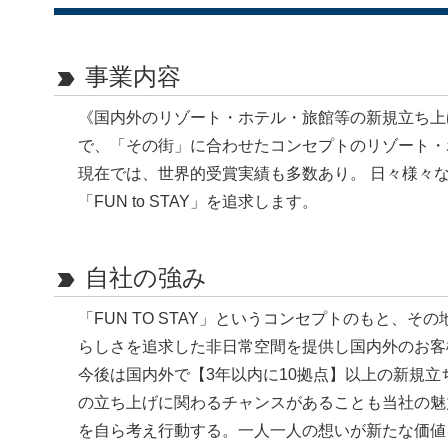
事業内容
label_important
《国内外のリゾート・ホテル・旅館等の新規立ち上
で、「その街」に合わせたコンセプトのリゾート・
現在では、世界的受賞実績も多数あり。 日々様々
「FUN to STAY」を追求します。
自社の強み
label_important
「FUN TO STAY」というコンセプトのもと、
らしさを追求した非日常空間を提供し国内外のお客
今後は国内外で【3年以内に10拠点】以上の新規
の立ち上げに関わるチャンスがあることも当社の魅
を自ら考え行動する。一人一人の想いが新たな価値