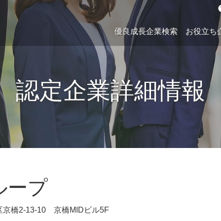
h
優良成長企業検索
お役立ち
認定企業詳細情報
ループ
京橋2-13-10 京橋MIDビル5F