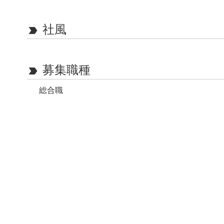
社風
label_important
募集職種
label_important
総合職