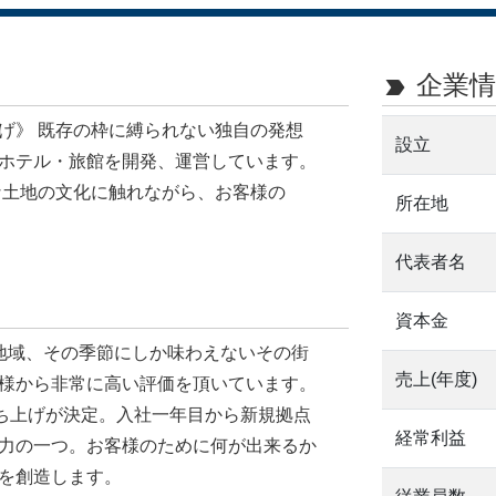
企業情
label_important
げ》 既存の枠に縛られない独自の発想
設立
ホテル・旅館を開発、運営しています。
な土地の文化に触れながら、お客様の
所在地
代表者名
資本金
その地域、その季節にしか味わえないその街
売上(年度)
様から非常に高い評価を頂いています。
立ち上げが決定。入社一年目から新規拠点
経常利益
力の一つ。お客様のために何が出来るか
を創造します。