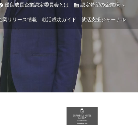
優良成長企業認定委員会とは
認定希望の企業様へ
elp
business
企業リリース情報
就活成功ガイド
就活支援ジャーナル