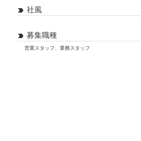
社風
label_important
募集職種
label_important
営業スタッフ、業務スタッフ