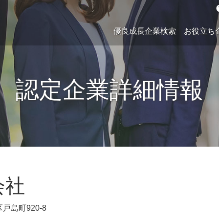
h
優良成長企業検索
お役立ち
認定企業詳細情報
会社
戸島町920-8