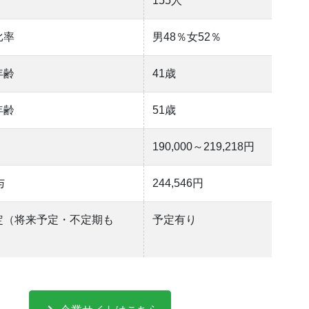
155人
比率
男48％女52％
年齢
41歳
年齢
51歳
190,000～219,218円
与
244,546円
定（将来予定・不定期も
予定有り