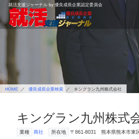
就活支援ジャーナル by 優良成長企業認定委員会
HOME
優良成長企業検索
キングラン九州株式会社
キングラン九州株式
業種
商社
所在地
〒861-8031 熊本県熊本市東区