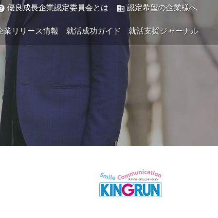
優良成長企業認定委員会とは
認定希望の企業様へ
elp
business
企業リリース情報
就活成功ガイド
就活支援ジャーナル