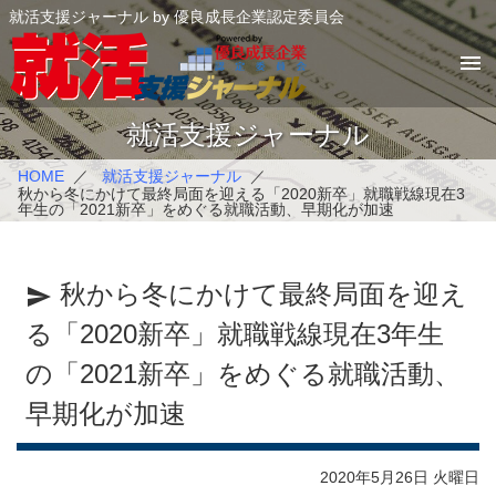
就活支援ジャーナル by 優良成長企業認定委員会
menu
就活支援ジャーナル
HOME
就活支援ジャーナル
秋から冬にかけて最終局面を迎える「2020新卒」就職戦線現在3
年生の「2021新卒」をめぐる就職活動、早期化が加速
秋から冬にかけて最終局面を迎え
send
る「2020新卒」就職戦線現在3年生
の「2021新卒」をめぐる就職活動、
早期化が加速
2020年5月26日 火曜日